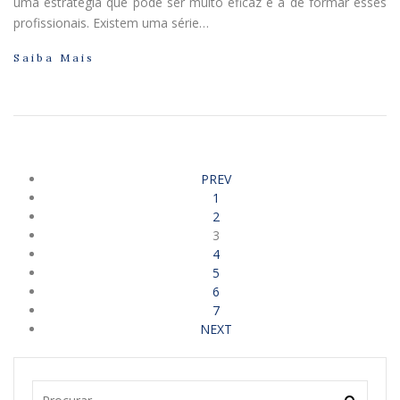
uma estratégia que pode ser muito eficaz é a de formar esses
profissionais. Existem uma série…
Saiba Mais
PREV
1
2
3
4
5
6
7
NEXT