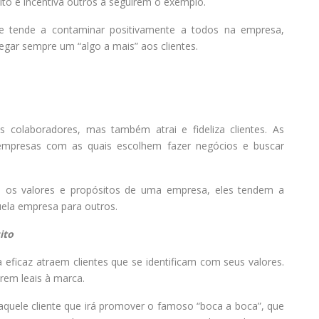
ito e incentiva outros a seguirem o exemplo.
ue tende a contaminar positivamente a todos na empresa,
egar sempre um “algo a mais” aos clientes.
 colaboradores, mas também atrai e fideliza clientes. As
empresas com as quais escolhem fazer negócios e buscar
om os valores e propósitos de uma empresa, eles tendem a
ela empresa para outros.
ito
ficaz atraem clientes que se identificam com seus valores.
rem leais à marca.
 aquele cliente que irá promover o famoso “boca a boca”, que